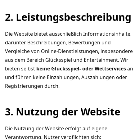
2. Leistungsbeschreibung
Die Website bietet ausschließlich Informationsinhalte,
darunter Beschreibungen, Bewertungen und
Vergleiche von Online-Dienstleistungen, insbesondere
aus dem Bereich Glücksspiel und Entertainment. Wir
bieten selbst
keine Glücksspiel- oder Wettservices
an
und führen keine Einzahlungen, Auszahlungen oder
Registrierungen durch.
3. Nutzung der Website
Die Nutzung der Website erfolgt auf eigene
Verantwortung. Nutzer verpflichten sich: