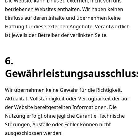
Die Website kann Links zu externen, nicht von uns
betriebenen Websites enthalten. Wir haben keinen
Einfluss auf deren Inhalte und übernehmen keine
Haftung für diese externen Angebote. Verantwortlich
ist jeweils der Betreiber der verlinkten Seite.
6.
Gewährleistungsausschlus
Wir übernehmen keine Gewähr für die Richtigkeit,
Aktualität, Vollständigkeit oder Verfügbarkeit der auf
der Website bereitgestellten Informationen. Die
Nutzung erfolgt ohne jegliche Garantie. Technische
Störungen, Ausfälle oder Fehler können nicht
ausgeschlossen werden.