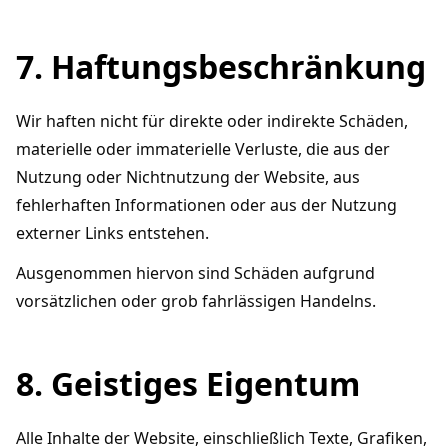
7. Haftungsbeschränkung
Wir haften nicht für direkte oder indirekte Schäden,
materielle oder immaterielle Verluste, die aus der
Nutzung oder Nichtnutzung der Website, aus
fehlerhaften Informationen oder aus der Nutzung
externer Links entstehen.
Ausgenommen hiervon sind Schäden aufgrund
vorsätzlichen oder grob fahrlässigen Handelns.
8. Geistiges Eigentum
Alle Inhalte der Website, einschließlich Texte, Grafiken,