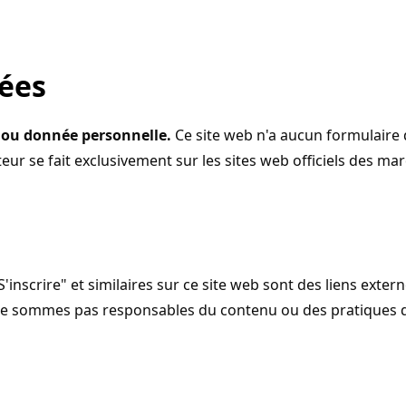
ées
ou donnée personnelle.
Ce site web n'a aucun formulaire 
teur se fait exclusivement sur les sites web officiels des ma
inscrire" et similaires sur ce site web sont des liens exter
 ne sommes pas responsables du contenu ou des pratiques de 