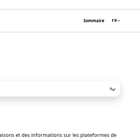
Sommaire
FR
6
aisons et des informations sur les plateformes de