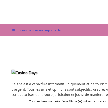
18+ | Jouez de maniere responsable
Ce site est à caractère informatif uniquement et ne fournit
d'argent. Tous les avis et opinions sont subjectifs. Assurez-
sont autorisés dans votre juridiction et jouez de manière r
Tous les liens marqués d'une flèche (➜) mènent aux sites 