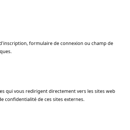
d'inscription, formulaire de connexion ou champ de
rques.
nes qui vous redirigent directement vers les sites web
confidentialité de ces sites externes.