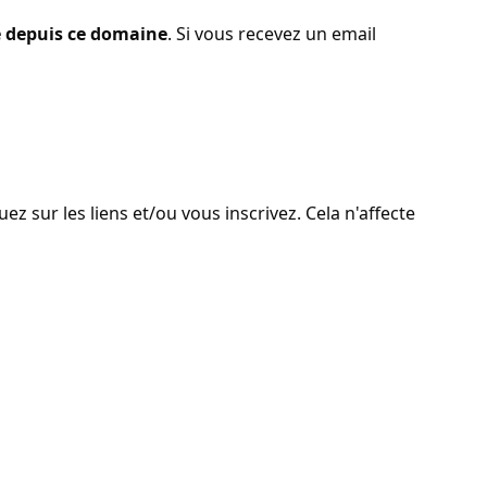
é depuis ce domaine
. Si vous recevez un email
 sur les liens et/ou vous inscrivez. Cela n'affecte