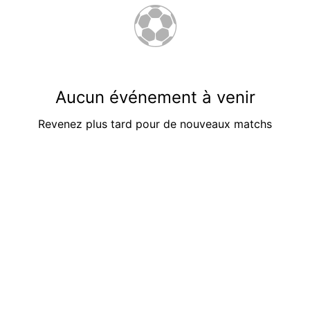
⚽
Aucun événement à venir
Revenez plus tard pour de nouveaux matchs